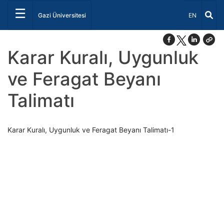
☰
Dil Seçiniz 
Gazi Üniversitesi
EN
Karar Kuralı, Uygunluk
ve Feragat Beyanı
Talimatı
Karar Kuralı, Uygunluk ve Feragat Beyanı Talimatı-1