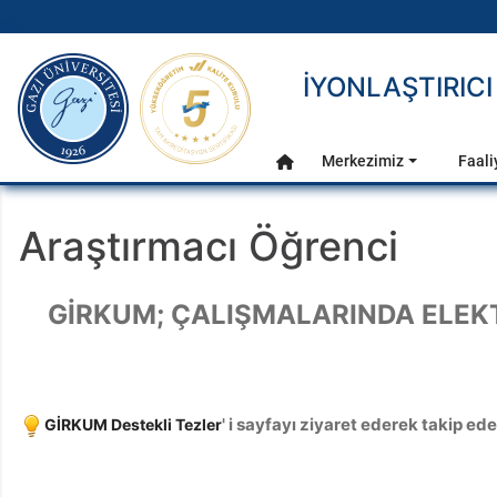
gazi.edu.tr
İYONLAŞTIRI
Ana Menü
Merkezimiz
Faali
Anasayfa
Araştırmacı Öğrenci
GİRKUM; ÇALIŞMALARINDA ELE
' i sayfayı ziyaret ederek takip edeb
GİRKUM Destekli Tezler