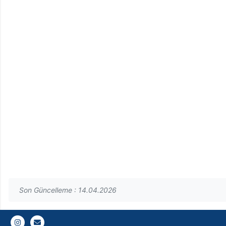
Son Güncelleme : 14.04.2026
https://www.instagram.com/gaziuniversitesigirkum
Gazi E-Mail