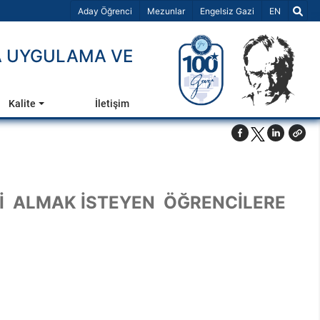
Dil Seçiniz 
Aday Öğrenci
Mezunlar
Engelsiz Gazi
EN
A UYGULAMA VE
Kalite
İletişim
İ ALMAK İSTEYEN ÖĞRENCİLERE