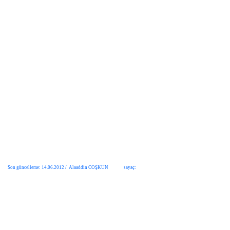
Son güncelleme: 14.06.2012 / Alaaddin COŞKUN sayaç: